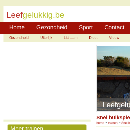
Leef
gelukkig.be
Home
Gezondheid
Sport
Contact
Gezondheid
Uiterlijk
Lichaam
Dieet
Vrouw
Leefgelu
Snel buikspi
>
>
home
trainen
Snel 
Meer trainen