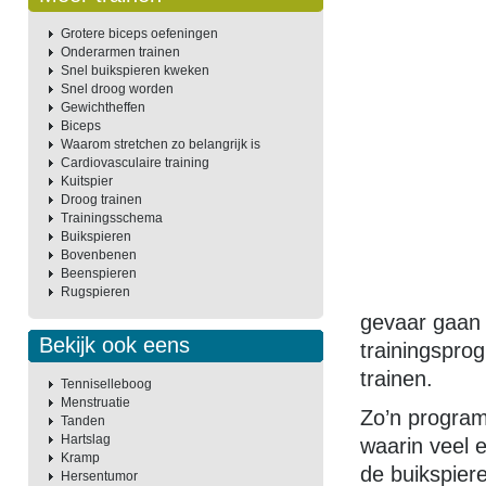
Grotere biceps oefeningen
Onderarmen trainen
Snel buikspieren kweken
Snel droog worden
Gewichtheffen
Biceps
Waarom stretchen zo belangrijk is
Cardiovasculaire training
Kuitspier
Droog trainen
Trainingsschema
Buikspieren
Bovenbenen
Beenspieren
Rugspieren
gevaar gaan 
Bekijk ook eens
trainingspro
trainen.
Tenniselleboog
Menstruatie
Zo’n program
Tanden
Hartslag
waarin veel e
Kramp
de buikspier
Hersentumor