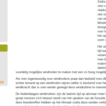
Zodra
zien v
vlakke
niet 
van ee
Windm
droog
voor 
het o
vorm v
Het ui
tijd a
veran
mee b
malen
elektr
voordelig mogelijke windmolen te maken met een zo hoog mogelij
Als men tegenwoordig over windmolens praat dan bedoeld men dikw
gie
echter iemand op een windmolen wijzen welke is bestemd voor het
windkracht dan is men eerder geneigd deze windturbine te noeme
De hedendaagse windmolens zijn de laatste tijd op alsmaar meer 
groep mensen zich bewust wordt van het opraken van de fossiele b
deze brandstoffen hebben op het klimaat zodra deze worden verb