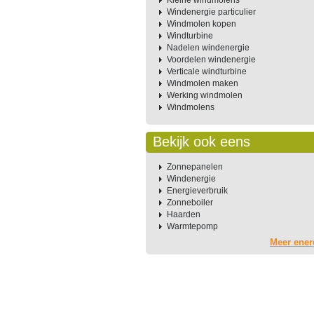
Kleine windmolens
Windenergie particulier
Windmolen kopen
Windturbine
Nadelen windenergie
Voordelen windenergie
Verticale windturbine
Windmolen maken
Werking windmolen
Windmolens
Bekijk ook eens
Zonnepanelen
Windenergie
Energieverbruik
Zonneboiler
Haarden
Warmtepomp
Meer ener