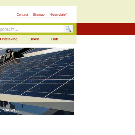
Contact
Sitemap
Nieuwsbrief
Ontsteking
Bloed
Hart
 nieuws, ...