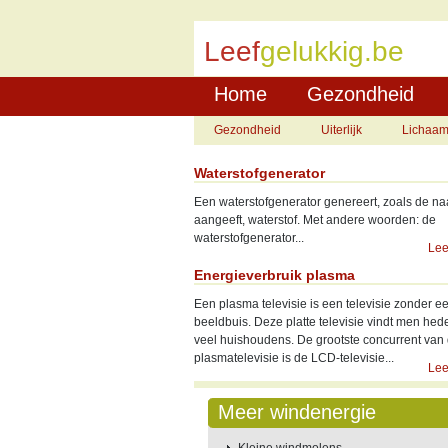
Leef
gelukkig.be
Home
Gezondheid
Gezondheid
Uiterlijk
Lichaa
Waterstofgenerator
Een waterstofgenerator genereert, zoals de na
aangeeft, waterstof. Met andere woorden: de
waterstofgenerator...
Lee
Energieverbruik plasma
Een plasma televisie is een televisie zonder e
beeldbuis. Deze platte televisie vindt men hed
veel huishoudens. De grootste concurrent van
plasmatelevisie is de LCD-televisie...
Lee
Meer windenergie