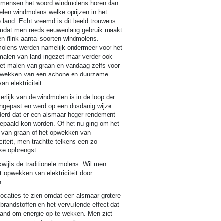
 mensen het woord windmolens horen dan
elen windmolens welke oprijzen in het
 land. Echt vreemd is dit beeld trouwens
omdat men reeds eeuwenlang gebruik maakt
n flink aantal soorten windmolens.
olens werden namelijk ondermeer voor het
malen van land ingezet maar verder ook
het malen van graan en vandaag zelfs voor
pwekken van een schone en duurzame
an elektriciteit.
terlijk van de windmolen is in de loop der
angepast en werd op een dusdanig wijze
derd dat er een alsmaar hoger rendement
epaald kon worden. Of het nu ging om het
 van graan of het opwekken van
iciteit, men trachtte telkens een zo
ke opbrengst.
ijls de traditionele molens. Wil men
 opwekken van elektriciteit door
n.
locaties te zien omdat een alsmaar grotere
randstoffen en het vervuilende effect dat
rand om energie op te wekken. Men ziet