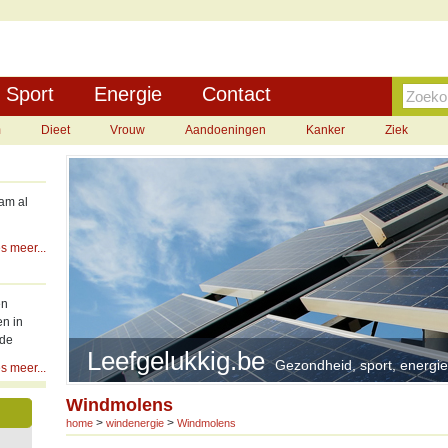
Sport
Energie
Contact
m
Dieet
Vrouw
Aandoeningen
Kanker
Ziek
am al
s meer...
en
en in
 de
Leefgelukkig.be
Gezondheid, sport, energie,
s meer...
Windmolens
>
>
home
windenergie
Windmolens