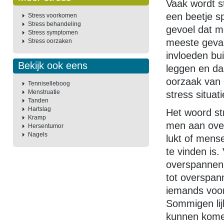
Vaak wordt s
een beetje sp
Stress voorkomen
Stress behandeling
gevoel dat m
Stress symptomen
meeste geval
Stress oorzaken
invloeden bu
Bekijk ook eens
leggen en da
oorzaak van d
Tenniselleboog
Menstruatie
stress situat
Tanden
Hartslag
Het woord st
Kramp
men aan over
Hersentumor
Nagels
lukt of mens
te vinden is.
overspannen z
tot overspan
iemands voor
Sommigen lij
kunnen komen