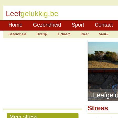
Leef
gelukkig.be
Home
Gezondheid
Sport
Contact
Gezondheid
Uiterlijk
Lichaam
Dieet
Vrouw
Leefgelu
Stress
Meer stress