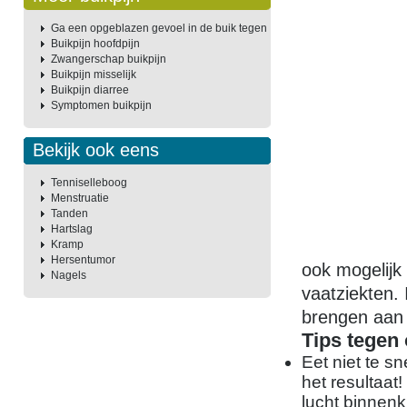
Ga een opgeblazen gevoel in de buik tegen
Buikpijn hoofdpijn
Zwangerschap buikpijn
Buikpijn misselijk
Buikpijn diarree
Symptomen buikpijn
Bekijk ook eens
Tenniselleboog
Menstruatie
Tanden
Hartslag
Kramp
Hersentumor
ook mogelijk
Nagels
vaatziekten.
brengen aan 
Tips tegen
Eet niet te sn
het resultaat!
lucht binnenk