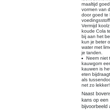
maaltijd goe
vormen van de
door goed te
voedingsstoff
Vermijd koolz
koude Cola t
bij aan het 
kun je beter 
water met lim
je tanden.
Neem niet t
kauwgom een 
kauwen is het 
eten bijdraag
als tussendoo
net zo lekker!
Naast bovens
kans op een
bijvoorbeeld 