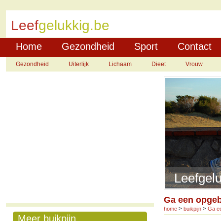
Leef
gelukkig.be
Home
Gezondheid
Sport
Contact
Gezondheid
Uiterlijk
Lichaam
Dieet
Vrouw
Leefgelu
Ga een opgeb
>
>
home
buikpijn
Ga ee
Meer buikpijn