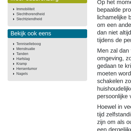
Op het mome
bepaalde pr
Immobiliteit
Slechthorendheid
lichamelijke
Slechtziendheid
om een ander
dan niet alti
Bekijk ook eens
tijdens de pe
Tenniselleboog
Menstruatie
Men zal dan 
Tanden
omgeving, zo
Hartslag
Kramp
gedaan te kr
Hersentumor
moeten worde
Nagels
schakelen zo
huishoudelijk
persoonlijke
Hoewel in ve
tijd zelfsta
zijn om als o
een dergelijk