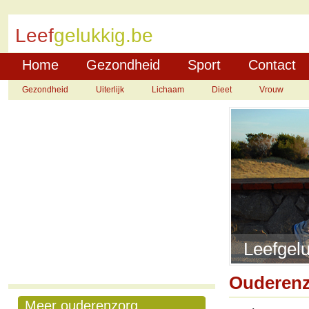
Leef
gelukkig.be
Home
Gezondheid
Sport
Contact
Gezondheid
Uiterlijk
Lichaam
Dieet
Vrouw
Leefgelu
Ouderen
Meer ouderenzorg