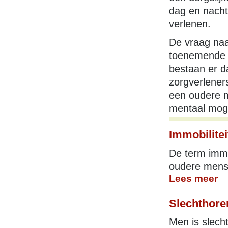
dag en nacht
verlenen.
De vraag naa
toenemende v
bestaan er d
zorgverleners
een oudere m
mentaal mogel
Immobilitei
De term immo
oudere mensen
Lees meer
Slechthore
Men is slech