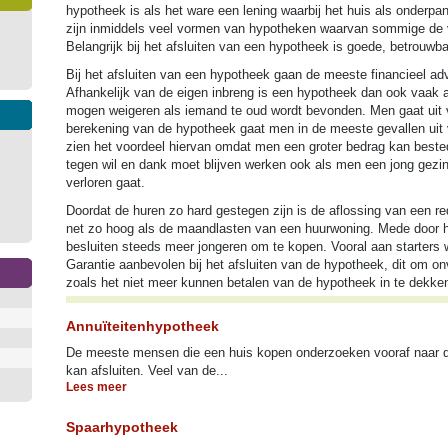
hypotheek is als het ware een lening waarbij het huis als onderpan
zijn inmiddels veel vormen van hypotheken waarvan sommige de voo
Belangrijk bij het afsluiten van een hypotheek is goede, betrouwba
Bij het afsluiten van een hypotheek gaan de meeste financieel advi
Afhankelijk van de eigen inbreng is een hypotheek dan ook vaak a
mogen weigeren als iemand te oud wordt bevonden. Men gaat uit van e
berekening van de hypotheek gaat men in de meeste gevallen uit
zien het voordeel hiervan omdat men een groter bedrag kan best
tegen wil en dank moet blijven werken ook als men een jong gezi
verloren gaat.
Doordat de huren zo hard gestegen zijn is de aflossing van een r
net zo hoog als de maandlasten van een huurwoning. Mede door h
besluiten steeds meer jongeren om te kopen. Vooral aan starters
Garantie aanbevolen bij het afsluiten van de hypotheek, dit om 
zoals het niet meer kunnen betalen van de hypotheek in te dekke
Annuïteitenhypotheek
De meeste mensen die een huis kopen onderzoeken vooraf naar 
kan afsluiten. Veel van de...
Lees meer
Spaarhypotheek