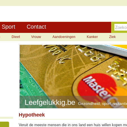
Sport
Contact
m
Dieet
Vrouw
Aandoeningen
Kanker
Ziek
Leefgelukkig.be
Gezondheid, sport, vakantie
Hypotheek
Veruit de meeste mensen die in ons land een huis willen kopen m