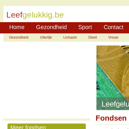
Leef
gelukkig.be
Home
Gezondheid
Sport
Contact
Gezondheid
Uiterlijk
Lichaam
Dieet
Vrouw
Leefgelu
Fondsen
Meer fondsen