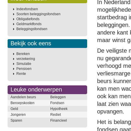
In Nederland 
mogelijkhede
Indexfondsen
Soorten beleggingsfondsen
startbedrag 
Obligatiefonds
beleggingen.
Geldmarktfonds
Beleggingsfondsen
andere kant 
maar winst g
Bekijk ook eens
De veiligste 
Bereken
nu gegarande
verzekering
Simulatie
verhoogd me
Pensioen
verliesmarge 
Rente
beurs kunnen
kan men wach
Leuke onderwerpen
ook kan men 
Aandelen beurs
Beleggen
laat zien wa
Beroepskosten
Fondsen
Geld
Hypotheek
opvangen.
Jongeren
Rediet
Sparen
Financieel
Het is belang
fondsen gaat