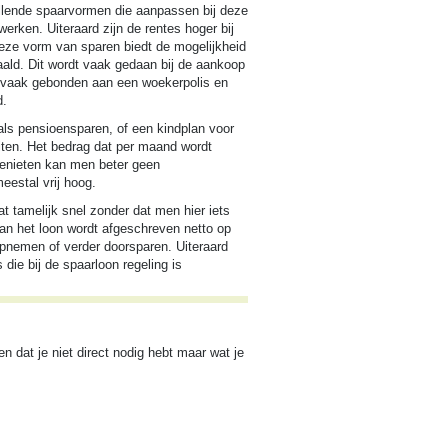
hillende spaarvormen die aanpassen bij deze
rken. Uiteraard zijn de rentes hoger bij
Deze vorm van sparen biedt de mogelijkheid
ald. Dit wordt vaak gedaan bij de aankoop
t vaak gebonden aan een woekerpolis en
d.
als pensioensparen, of een kindplan voor
uiten. Het bedrag dat per maand wordt
genieten kan men beter geen
estal vrij hoog.
t tamelijk snel zonder dat men hier iets
van het loon wordt afgeschreven netto op
opnemen of verder doorsparen. Uiteraard
ie bij de spaarloon regeling is
n dat je niet direct nodig hebt maar wat je