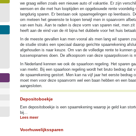
we graag willen zoals een nieuwe auto of vakantie. Er zijn versc
wensen en die met hun looptijden en opgebouwde rente voordelig we
langdurig sparen. Er bestaan ook spaarregelingen op leenbasis. 
om meteen het gewenste te kopen terwijl men in spaarvorm afbeta
van een huis. Aan te raden is deze vorm van sparen niet, men zi
heeft aan de eind van de rit bijna het dubbele voor het huis betaal
In de meeste gevallen kan men vooral als men lang wil sparen zo
de studie straks een speciaal daarop gerichte spaarrekening afsl
afgehouden is naar keuze. Om van de volledige rente te kunnen 
tussenopnames doen. De afkoopsom van deze spaarpolissen is me
In Nederland kennen we ook de spaarloon regeling. Het sparen gaa
van merkt. Bij een spaarloon regeling wordt het bruto bedrag dat 
de spaarrekening gestort. Men kan na vijf jaar het eerste bedrag 
moet men voor deze spaarvorm wel een baan hebben en een baas d
aangesloten.
Depositoboekje
Een depositoboekje is een spaarrekening waarop je geld kan storte
bij...
Lees meer
Voorhuwelijkssparen