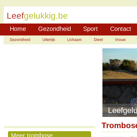
Leef
gelukkig.be
Home
Gezondheid
Sport
Contact
Gezondheid
Uiterlijk
Lichaam
Dieet
Vrouw
Leefgelu
Trombos
Meer trombose