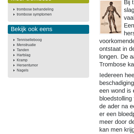
Bij
sla
trombose behandeling
trombose symptomen
vaa
Een
Bekijk ook eens
her
Tenniselleboog
voorkomende
Menstruatie
ontstaat in 
Tanden
Hartslag
longen. De 
Kramp
Trombose kan
Hersentumor
Nagels
Iedereen heef
beschadiging
een wond is 
bloedstolling
de ader na ee
er een bloedp
meer door de
kan men krijg