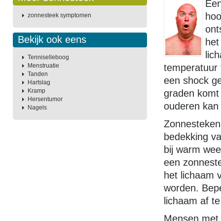
Een
hoo
zonnesteek symptomen
ont
Bekijk ook eens
het
lic
Tenniselleboog
Menstruatie
temperatuur 
Tanden
een shock ge
Hartslag
Kramp
graden komt 
Hersentumor
ouderen kan 
Nagels
Zonnesteken
bedekking va
bij warm wee
een zonnest
het lichaam v
worden. Bepe
lichaam af te
Mensen met 