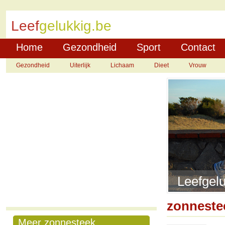
Leef
gelukkig.be
Home
Gezondheid
Sport
Contact
Gezondheid
Uiterlijk
Lichaam
Dieet
Vrouw
Leefgelu
zonneste
Meer zonnesteek