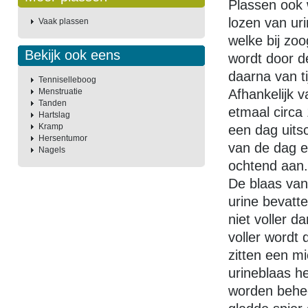
Plassen ook 
lozen van uri
Vaak plassen
welke bij zo
Bekijk ook eens
wordt door d
daarna van tij
Tenniselleboog
Menstruatie
Afhankelijk 
Tanden
etmaal circa 
Hartslag
Kramp
een dag uitsc
Hersentumor
van de dag e
Nagels
ochtend aan.
De blaas van
urine bevatte
niet voller d
voller wordt 
zitten een mi
urineblaas he
worden behee