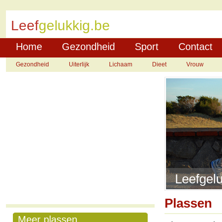
Leef
gelukkig.be
Home
Gezondheid
Sport
Contact
Gezondheid
Uiterlijk
Lichaam
Dieet
Vrouw
Leefgelu
Plassen
Meer plassen