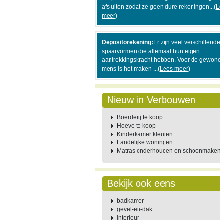
afsluiten zodat ze geen dure rekeningen...(
L
meer
)
Depositorekening:
Er zijn veel verschillende
spaarvormen die allemaal hun eigen
aantrekkingskracht hebben. Voor de gewon
mens is het maken ...(
Lees meer
)
Nieuw in Verbouwen
Boerderij te koop
Hoeve te koop
Kinderkamer kleuren
Landelijke woningen
Matras onderhouden en schoonmake
Bekijk ook eens
badkamer
gevel-en-dak
interieur