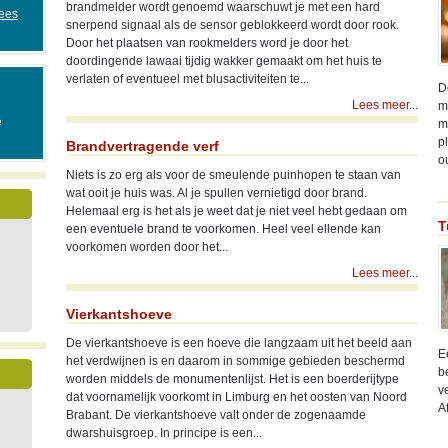
brandmelder wordt genoemd waarschuwt je met een hard
ees
snerpend signaal als de sensor geblokkeerd wordt door rook.
Door het plaatsen van rookmelders word je door het
doordingende lawaai tijdig wakker gemaakt om het huis te
verlaten of eventueel met blusactiviteiten te...
D
Lees meer...
m
e
m
p
Brandvertragende verf
o
Niets is zo erg als voor de smeulende puinhopen te staan van
wat ooit je huis was. Al je spullen vernietigd door brand.
Helemaal erg is het als je weet dat je niet veel hebt gedaan om
T
een eventuele brand te voorkomen. Heel veel ellende kan
voorkomen worden door het...
Lees meer...
n
Vierkantshoeve
De vierkantshoeve is een hoeve die langzaam uit het beeld aan
E
het verdwijnen is en daarom in sommige gebieden beschermd
b
worden middels de monumentenlijst. Het is een boerderijtype
v
dat voornamelijk voorkomt in Limburg en het oosten van Noord
A
Brabant. De vierkantshoeve valt onder de zogenaamde
dwarshuisgroep. In principe is een...