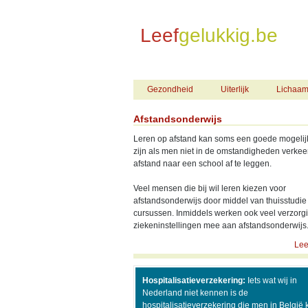
Leef
gelukkig.be
Home
Gezondheid
Gezondheid
Uiterlijk
Lichaa
Afstandsonderwijs
Leren op afstand kan soms een goede mogelij
zijn als men niet in de omstandigheden verkee
afstand naar een school af te leggen.
Veel mensen die bij wil leren kiezen voor
afstandsonderwijs door middel van thuisstudie
cursussen. Inmiddels werken ook veel verzorg
ziekeninstellingen mee aan afstandsonderwijs.
Lee
Hospitalisatieverzekering:
Iets wat wij in
Nederland niet kennen is de
hospitalisatieverzekering die men in België 