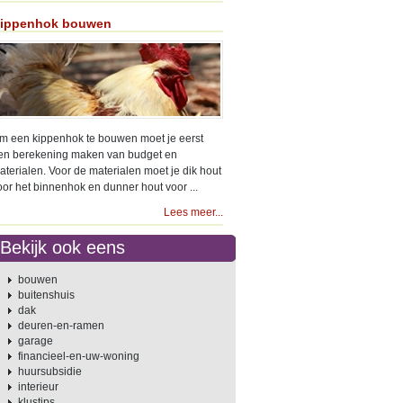
ippenhok bouwen
m een kippenhok te bouwen moet je eerst
en berekening maken van budget en
aterialen. Voor de materialen moet je dik hout
oor het binnenhok en dunner hout voor ...
Lees meer...
Bekijk ook eens
bouwen
buitenshuis
dak
deuren-en-ramen
garage
financieel-en-uw-woning
huursubsidie
interieur
klustips