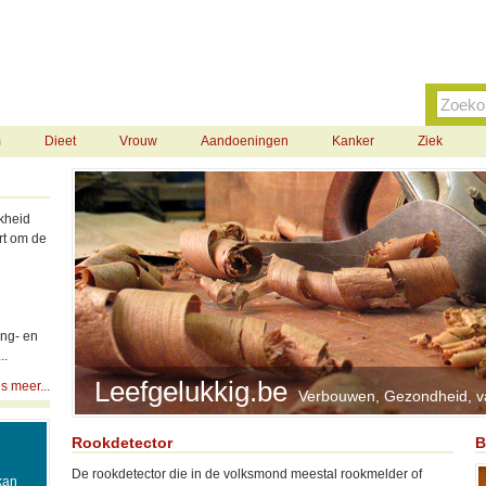
Sport
Contact
m
Dieet
Vrouw
Aandoeningen
Kanker
Ziek
kheid
rt om de
ing- en
..
Leefgelukkig.be
s meer...
Verbouwen, Gezondheid, vak
Rookdetector
B
De rookdetector die in de volksmond meestal rookmelder of
kan