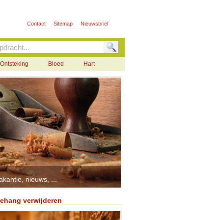
Contact
Sitemap
Nieuwsbrief
Ontsteking
Bloed
Hart
antie, nieuws, ...
ehang verwijderen