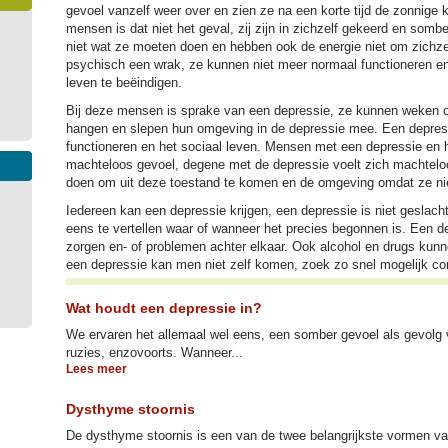
gevoel vanzelf weer over en zien ze na een korte tijd de zonnige 
mensen is dat niet het geval, zij zijn in zichzelf gekeerd en som
niet wat ze moeten doen en hebben ook de energie niet om zichze
psychisch een wrak, ze kunnen niet meer normaal functioneren e
leven te beëindigen.
Bij deze mensen is sprake van een depressie, ze kunnen weken o
hangen en slepen hun omgeving in de depressie mee. Een depress
functioneren en het sociaal leven. Mensen met een depressie en
machteloos gevoel, degene met de depressie voelt zich machteloos
doen om uit deze toestand te komen en de omgeving omdat ze ni
Iedereen kan een depressie krijgen, een depressie is niet geslacht
eens te vertellen waar of wanneer het precies begonnen is. Een d
zorgen en- of problemen achter elkaar. Ook alcohol en drugs kunn
een depressie kan men niet zelf komen, zoek zo snel mogelijk co
Wat houdt een depressie in?
We ervaren het allemaal wel eens, een somber gevoel als gevolg v
ruzies, enzovoorts. Wanneer...
Lees meer
Dysthyme stoornis
De dysthyme stoornis is een van de twee belangrijkste vormen van