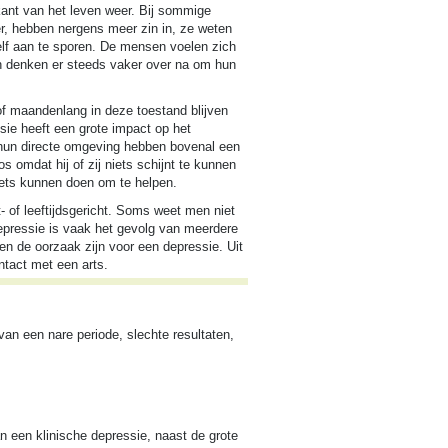
kant van het leven weer. Bij sommige
ber, hebben nergens meer zin in, ze weten
lf aan te sporen. De mensen voelen zich
n denken er steeds vaker over na om hun
f maandenlang in deze toestand blijven
ie heeft een grote impact op het
 hun directe omgeving hebben bovenal een
 omdat hij of zij niets schijnt te kunnen
ets kunnen doen om te helpen.
- of leeftijdsgericht. Soms weet men niet
epressie is vaak het gevolg van meerdere
en de oorzaak zijn voor een depressie. Uit
ntact met een arts.
an een nare periode, slechte resultaten,
 een klinische depressie, naast de grote