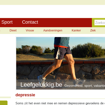
Sport
Contact
m
Dieet
Vrouw
Aandoeningen
Kanker
Ziek
Leefgelukkig.be
Gezondheid, sport, vakantie
depressie
Soms zit het even niet mee en nemen depressieve gevoelens de 